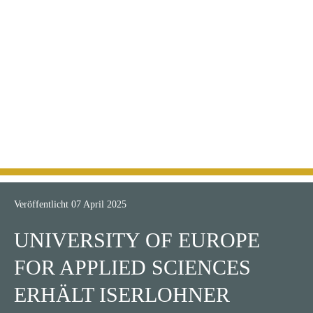
ßzeile
nhalt
enü
ringen
ringen
ringen
Veröffentlicht
07 April 2025
UNIVERSITY OF EUROPE
FOR APPLIED SCIENCES
ERHÄLT ISERLOHNER